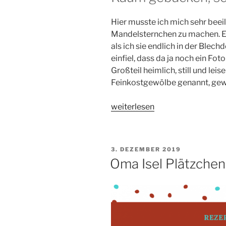
Hier musste ich mich sehr beeil
Mandelsternchen zu machen. Es
als ich sie endlich in der Blec
einfiel, dass da ja noch ein Foto
Großteil heimlich, still und lei
Feinkostgewölbe genannt, gew
„Oma
weiterlesen
Isel
Plätzchen:
Mandelsternchen“
VERÖFFENTLICHT
3. DEZEMBER 2019
AM
Oma Isel Plätzchen