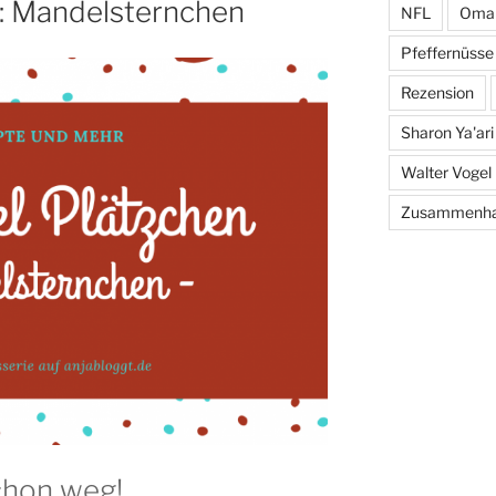
n: Mandelsternchen
NFL
Oma 
Pfeffernüsse
Rezension
Sharon Ya'ari
Walter Vogel
Zusammenha
chon weg!