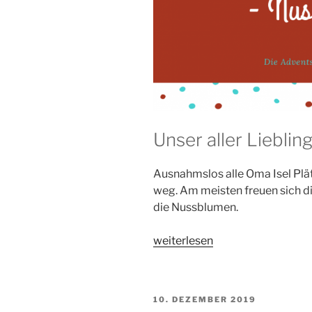
Unser aller Lieblin
Ausnahmslos alle Oma Isel Plät
weg. Am meisten freuen sich d
die Nussblumen.
„Oma
weiterlesen
Isel
Plätzchen:
Nussblumen“
VERÖFFENTLICHT
10. DEZEMBER 2019
AM