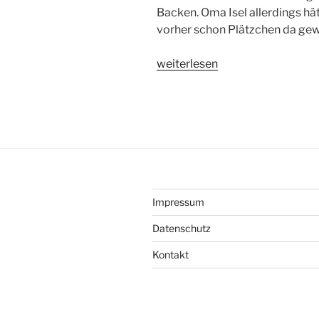
Backen. Oma Isel allerdings hä
vorher schon Plätzchen da ge
„Oma
weiterlesen
Isel
Plätzchen:
Das
Grundrezept“
Impressum
Datenschutz
Kontakt