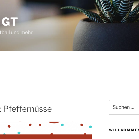
GGT
tball und mehr
Suchen
: Pfeffernüsse
nach:
WILLKOMMEN