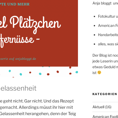
Anja bloggt und
Fotokultur u
American Fo
Handarbeit
alles, was 
Der Blog ist no
jede Leserin un
etwas Geduld mi
ist
elassenheit
KATEGORIEN
geht nicht. Gar nicht. Und das Rezept
Aktuell
(16)
 gemacht. Allerdings müsst ihr hier mit
 Gelassenheit herangehen, denn der Teig
American Footb