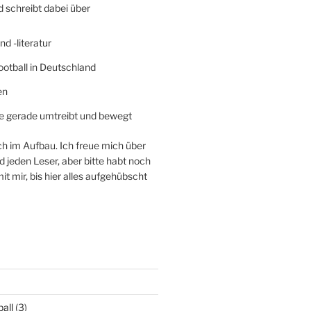
 schreibt dabei über
nd -literatur
otball in Deutschland
en
sie gerade umtreibt und bewegt
ch im Aufbau. Ich freue mich über
d jeden Leser, aber bitte habt noch
t mir, bis hier alles aufgehübscht
all
(3)