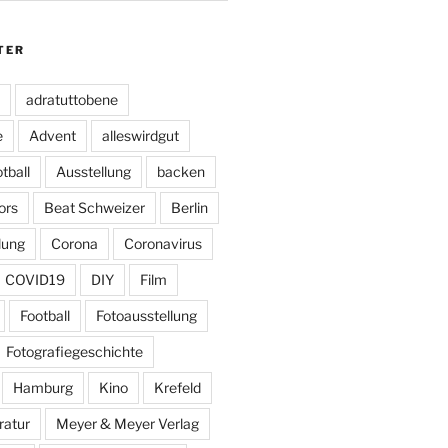
TER
adratuttobene
e
Advent
alleswirdgut
tball
Ausstellung
backen
ors
Beat Schweizer
Berlin
lung
Corona
Coronavirus
COVID19
DIY
Film
Football
Fotoausstellung
Fotografiegeschichte
Hamburg
Kino
Krefeld
ratur
Meyer & Meyer Verlag