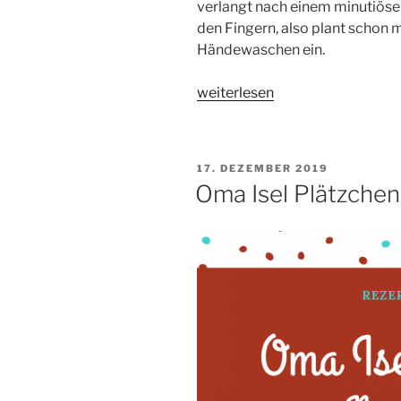
verlangt nach einem minutiösen
den Fingern, also plant schon 
Händewaschen ein.
„Oma
weiterlesen
Isel
Plätzchen:
Pfeffernüsse“
VERÖFFENTLICHT
17. DEZEMBER 2019
AM
Oma Isel Plätzche