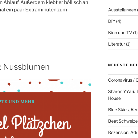
 Ablauf. Außerdem klebt er höllisch an
mal ein paar Extraminuten zum
Ausstellungen
DIY
(4)
Kino und TV
(1)
Literatur
(1)
n: Nussblumen
NEUESTE BE
Coronavirus /
Sharon Ya’ari. 
House
Blue Skies, Red
Beat Schweizer
Rezension: Adr