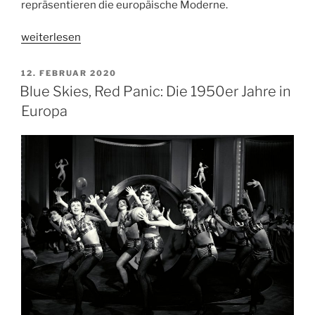
repräsentieren die europäische Moderne.
„Sharon
weiterlesen
Ya’ari.
The
VERÖFFENTLICHT
12. FEBRUAR 2020
AM
Romantic
Blue Skies, Red Panic: Die 1950er Jahre in
Trail
Europa
and
the
Concrete
House“