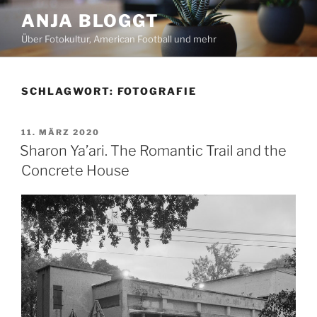
Zum
ANJA BLOGGT
Inhalt
Über Fotokultur, American Football und mehr
springen
SCHLAGWORT:
FOTOGRAFIE
VERÖFFENTLICHT
11. MÄRZ 2020
AM
Sharon Ya’ari. The Romantic Trail and the
Concrete House