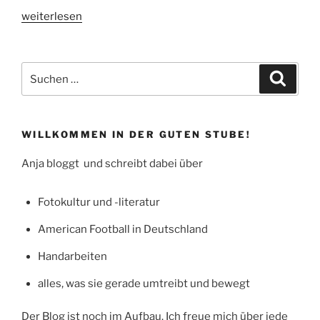
„Im
weiterlesen
Kino:
Sven
Marquardt.
Suchen
Suche
Schönheit
nach:
&
Vergänglichkeit“
WILLKOMMEN IN DER GUTEN STUBE!
Anja bloggt und schreibt dabei über
Fotokultur und -literatur
American Football in Deutschland
Handarbeiten
alles, was sie gerade umtreibt und bewegt
Der Blog ist noch im Aufbau. Ich freue mich über jede