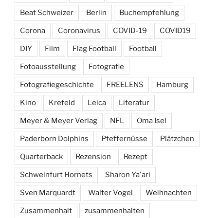
Beat Schweizer
Berlin
Buchempfehlung
Corona
Coronavirus
COVID-19
COVID19
DIY
Film
Flag Football
Football
Fotoausstellung
Fotografie
Fotografiegeschichte
FREELENS
Hamburg
Kino
Krefeld
Leica
Literatur
Meyer & Meyer Verlag
NFL
Oma Isel
Paderborn Dolphins
Pfeffernüsse
Plätzchen
Quarterback
Rezension
Rezept
Schweinfurt Hornets
Sharon Ya'ari
Sven Marquardt
Walter Vogel
Weihnachten
Zusammenhalt
zusammenhalten