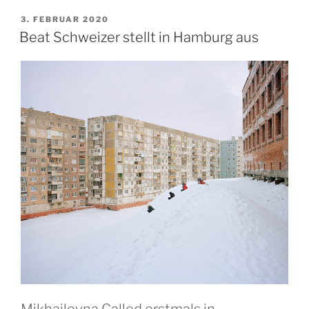
Red
VERÖFFENTLICHT
3. FEBRUAR 2020
AM
Panic:
Beat Schweizer stellt in Hamburg aus
Die
1950er
Jahre
in
Europa“