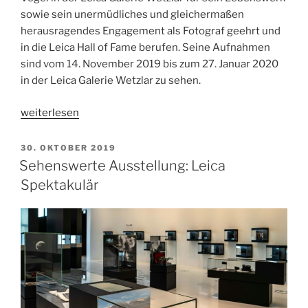
sowie sein unermüdliches und gleichermaßen
herausragendes Engagement als Fotograf geehrt und
in die Leica Hall of Fame berufen. Seine Aufnahmen
sind vom 14. November 2019 bis zum 27. Januar 2020
in der Leica Galerie Wetzlar zu sehen.
„Walter
weiterlesen
Vogel
in
VERÖFFENTLICHT
30. OKTOBER 2019
AM
die
Sehenswerte Ausstellung: Leica
Leica
Spektakulär
Hall
of
Fame
berufen“