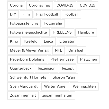
Corona
Coronavirus
COVID-19
COVID19
DIY
Film
Flag Football
Football
Fotoausstellung
Fotografie
Fotografiegeschichte
FREELENS
Hamburg
Kino
Krefeld
Leica
Literatur
Meyer & Meyer Verlag
NFL
Oma Isel
Paderborn Dolphins
Pfeffernüsse
Plätzchen
Quarterback
Rezension
Rezept
Schweinfurt Hornets
Sharon Ya'ari
Sven Marquardt
Walter Vogel
Weihnachten
Zusammenhalt
zusammenhalten