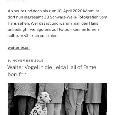
Ab heute und noch bis zum 18. April 2020 könnt ihr
dort nun insgesamt 38 Schwarz-Weiß-Fotografien vom
Hans sehen. Wer das ist und warum man den Hans
unbedingt – wenigstens auf Fotos – kennen lernen
sollte, erzähle ich euch hier:
„Stefan
weiterlesen
Winkelhöfer.
„Hans““
VERÖFFENTLICHT
9. NOVEMBER 2019
AM
Walter Vogel in die Leica Hall of Fame
berufen