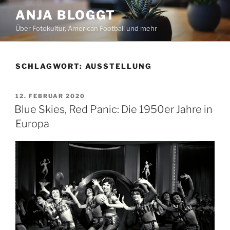
Zum
ANJA BLOGGT
Inhalt
Über Fotokultur, American Football und mehr
springen
SCHLAGWORT:
AUSSTELLUNG
VERÖFFENTLICHT
12. FEBRUAR 2020
AM
Blue Skies, Red Panic: Die 1950er Jahre in
Europa