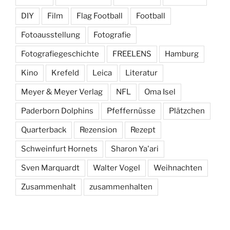
DIY
Film
Flag Football
Football
Fotoausstellung
Fotografie
Fotografiegeschichte
FREELENS
Hamburg
Kino
Krefeld
Leica
Literatur
Meyer & Meyer Verlag
NFL
Oma Isel
Paderborn Dolphins
Pfeffernüsse
Plätzchen
Quarterback
Rezension
Rezept
Schweinfurt Hornets
Sharon Ya'ari
Sven Marquardt
Walter Vogel
Weihnachten
Zusammenhalt
zusammenhalten