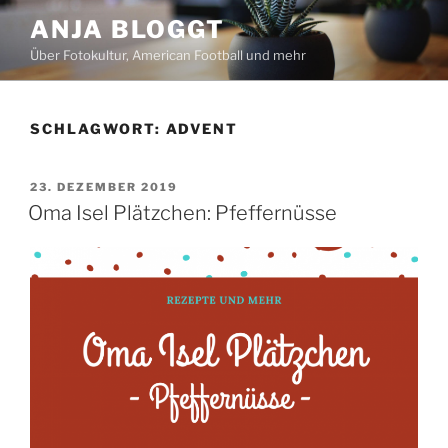
Zum
ANJA BLOGGT
Inhalt
Über Fotokultur, American Football und mehr
springen
SCHLAGWORT:
ADVENT
VERÖFFENTLICHT
23. DEZEMBER 2019
AM
Oma Isel Plätzchen: Pfeffernüsse