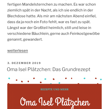
fertigen Mandelsternchen zu machen. Es war schon
ziemlich spät in der Nacht, als ich sie endlich in der
Blechdose hatte. Als mir am nächsten Abend einfiel,
dass da ja noch ein Foto fehlt, war es fast zu spät.
Längst war der Großteil heimlich, still und leise in
verschiedene Bäuchlein, gerne auch Feinkostgewölbe
genannt, gewandert.
„Oma
weiterlesen
Isel
Plätzchen:
VERÖFFENTLICHT
3. DEZEMBER 2019
AM
Mandelsternchen“
Oma Isel Plätzchen: Das Grundrezept