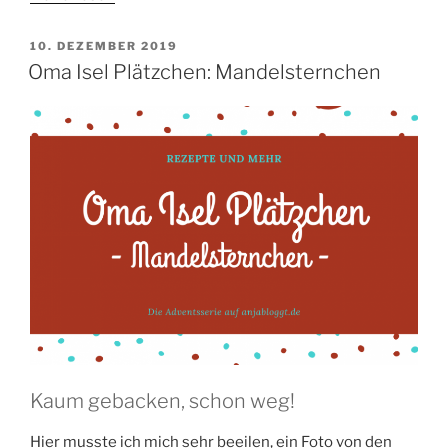
Isel
Plätzchen:
VERÖFFENTLICHT
10. DEZEMBER 2019
AM
Nussblumen“
Oma Isel Plätzchen: Mandelsternchen
Kaum gebacken, schon weg!
Hier musste ich mich sehr beeilen, ein Foto von den